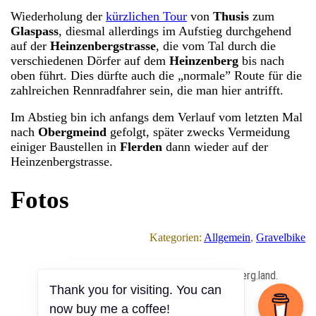
Wiederholung der
kürzlichen Tour
von
Thusis
zum
Glaspass
, diesmal allerdings im Aufstieg durchgehend
auf der
Heinzenbergstrasse
, die vom Tal durch die
verschiedenen Dörfer auf dem
Heinzenberg
bis nach
oben führt. Dies dürfte auch die „normale” Route für die
zahlreichen Rennradfahrer sein, die man hier antrifft.
Im Abstieg bin ich anfangs dem Verlauf vom letzten Mal
nach
Obergmeind
gefolgt, später zwecks Vermeidung
einiger Baustellen in
Flerden
dann wieder auf der
Heinzenbergstrasse.
Fotos
Kategorien:
Allgemein
, 
Gravelbike
All Content Copyrighted ⓒ 2013 – 2026 by berg.land.
Thank you for visiting. You can
now buy me a coffee!
Impressum
|
Datenschutz
|
Anmelden