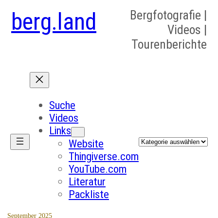
berg.land
Bergfotografie |
Videos |
Tourenberichte
Suche
Videos
Links
Kategorien
Website
Thingiverse.com
YouTube.com
Literatur
Packliste
September 2025