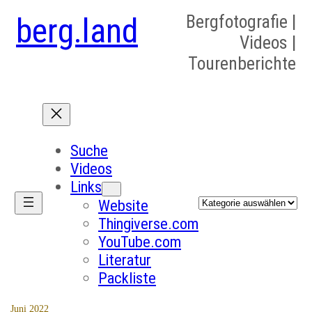
berg.land
Bergfotografie |
Videos |
Tourenberichte
Suche
Videos
Links
Kategorien
Website
Thingiverse.com
YouTube.com
Literatur
Packliste
Juni 2022