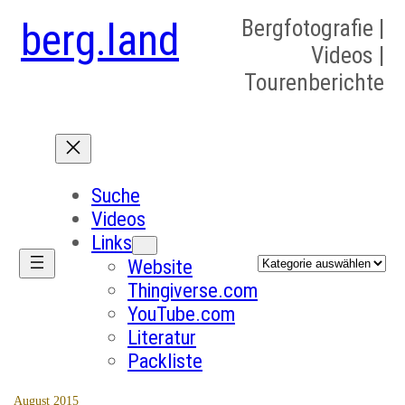
berg.land
Bergfotografie |
Videos |
Tourenberichte
Suche
Videos
Links
Kategorien
Website
Thingiverse.com
YouTube.com
Literatur
Packliste
August 2015