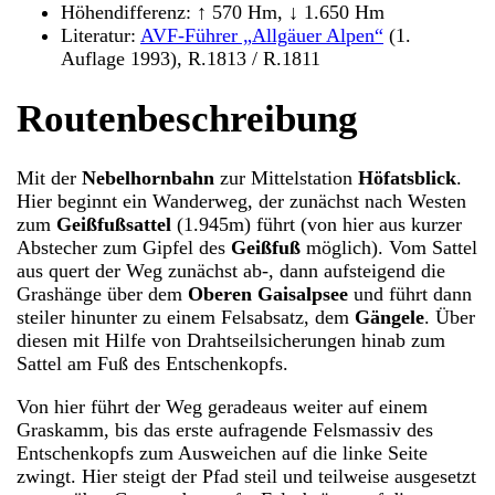
Höhendifferenz: ↑ 570 Hm, ↓ 1.650 Hm
Literatur:
AVF-Führer „Allgäuer Alpen“
(1.
Auflage 1993), R.1813 / R.1811
Routenbeschreibung
Mit der
Nebelhornbahn
zur Mittelstation
Höfatsblick
.
Hier beginnt ein Wanderweg, der zunächst nach Westen
zum
Geißfußsattel
(1.945m) führt (von hier aus kurzer
Abstecher zum Gipfel des
Geißfuß
möglich). Vom Sattel
aus quert der Weg zunächst ab-, dann aufsteigend die
Grashänge über dem
Oberen Gaisalpsee
und führt dann
steiler hinunter zu einem Felsabsatz, dem
Gängele
. Über
diesen mit Hilfe von Drahtseilsicherungen hinab zum
Sattel am Fuß des Entschenkopfs.
Von hier führt der Weg geradeaus weiter auf einem
Graskamm, bis das erste aufragende Felsmassiv des
Entschenkopfs zum Ausweichen auf die linke Seite
zwingt. Hier steigt der Pfad steil und teilweise ausgesetzt