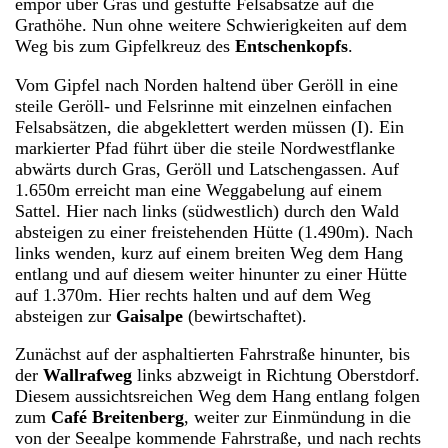
empor über Gras und gestufte Felsabsätze auf die
Grathöhe. Nun ohne weitere Schwierigkeiten auf dem
Weg bis zum Gipfelkreuz des
Entschenkopfs
.
Vom Gipfel nach Norden haltend über Geröll in eine
steile Geröll- und Felsrinne mit einzelnen einfachen
Felsabsätzen, die abgeklettert werden müssen (I). Ein
markierter Pfad führt über die steile Nordwestflanke
abwärts durch Gras, Geröll und Latschengassen. Auf
1.650m erreicht man eine Weggabelung auf einem
Sattel. Hier nach links (südwestlich) durch den Wald
absteigen zu einer freistehenden Hütte (1.490m). Nach
links wenden, kurz auf einem breiten Weg dem Hang
entlang und auf diesem weiter hinunter zu einer Hütte
auf 1.370m. Hier rechts halten und auf dem Weg
absteigen zur
Gaisalpe
(bewirtschaftet).
Zunächst auf der asphaltierten Fahrstraße hinunter, bis
der
Wallrafweg
links abzweigt in Richtung Oberstdorf.
Diesem aussichtsreichen Weg dem Hang entlang folgen
zum
Café Breitenberg
, weiter zur Einmündung in die
von der Seealpe kommende Fahrstraße, und nach rechts