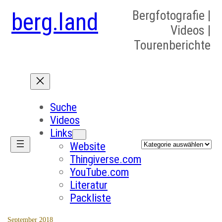
berg.land
Bergfotografie |
Videos |
Tourenberichte
Suche
Videos
Links
Kategorien
Website
Thingiverse.com
YouTube.com
Literatur
Packliste
September 2018