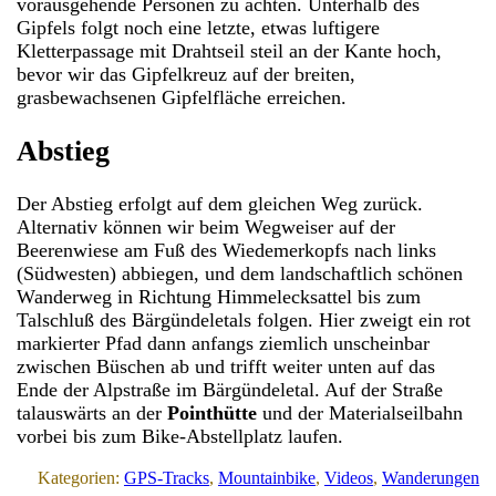
vorausgehende Personen zu achten. Unterhalb des
Gipfels folgt noch eine letzte, etwas luftigere
Kletterpassage mit Drahtseil steil an der Kante hoch,
bevor wir das Gipfelkreuz auf der breiten,
grasbewachsenen Gipfelfläche erreichen.
Abstieg
Der Abstieg erfolgt auf dem gleichen Weg zurück.
Alternativ können wir beim Wegweiser auf der
Beerenwiese am Fuß des Wiedemerkopfs nach links
(Südwesten) abbiegen, und dem landschaftlich schönen
Wanderweg in Richtung Himmelecksattel bis zum
Talschluß des Bärgündeletals folgen. Hier zweigt ein rot
markierter Pfad dann anfangs ziemlich unscheinbar
zwischen Büschen ab und trifft weiter unten auf das
Ende der Alpstraße im Bärgündeletal. Auf der Straße
talauswärts an der
Pointhütte
und der Materialseilbahn
vorbei bis zum Bike-Abstellplatz laufen.
Kategorien:
GPS-Tracks
, 
Mountainbike
, 
Videos
, 
Wanderungen