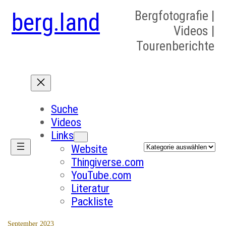
berg.land
Bergfotografie |
Videos |
Tourenberichte
Suche
Videos
Links
Kategorien
Website
Thingiverse.com
YouTube.com
Literatur
Packliste
September 2023