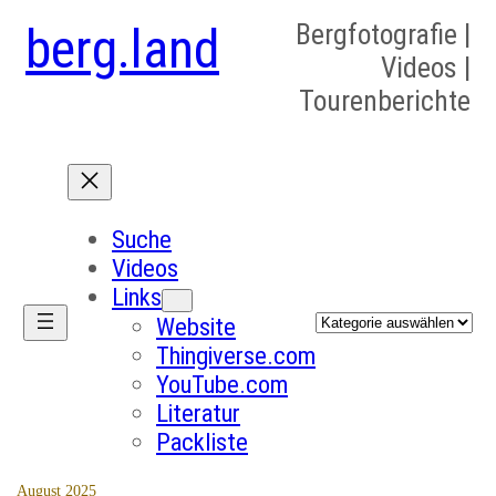
berg.land
Bergfotografie |
Videos |
Tourenberichte
Suche
Videos
Links
Kategorien
Website
Thingiverse.com
YouTube.com
Literatur
Packliste
August 2025