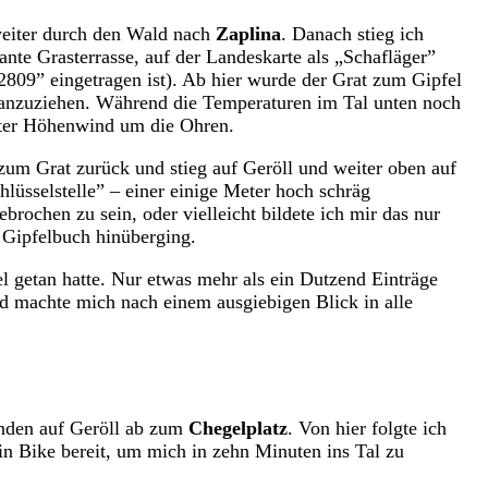
weiter durch den Wald nach
Zaplina
. Danach stieg ich
ante Grasterrasse, auf der Landeskarte als „Schafläger”
.2809” eingetragen ist). Ab hier wurde der Grat zum Gipfel
anzuziehen. Während die Temperaturen im Tal unten noch
alter Höhenwind um die Ohren.
zum Grat zurück und stieg auf Geröll und weiter oben auf
hlüsselstelle” – einer einige Meter hoch schräg
rochen zu sein, oder vielleicht bildete ich mir das nur
d Gipfelbuch hinüberging.
iel getan hatte. Nur etwas mehr als ein Dutzend Einträge
 machte mich nach einem ausgiebigen Blick in alle
änden auf Geröll ab zum
Chegelplatz
. Von hier folgte ich
ein Bike bereit, um mich in zehn Minuten ins Tal zu