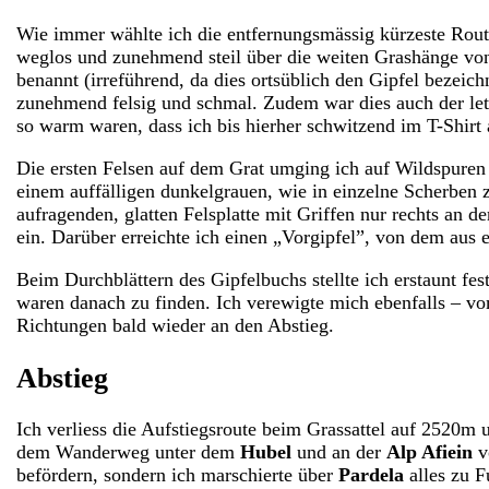
Wie immer wählte ich die entfernungsmässig kürzeste Rou
weglos und zunehmend steil über die weiten Grashänge von P
benannt (irreführend, da dies ortsüblich den Gipfel bezeic
zunehmend felsig und schmal. Zudem war dies auch der le
so warm waren, dass ich bis hierher schwitzend im T-Shirt 
Die ersten Felsen auf dem Grat umging ich auf Wildspuren 
einem auffälligen dunkelgrauen, wie in einzelne Scherben z
aufragenden, glatten Felsplatte mit Griffen nur rechts an 
ein. Darüber erreichte ich einen „Vorgipfel”, von dem aus
Beim Durchblättern des Gipfelbuchs stellte ich erstaunt fes
waren danach zu finden. Ich verewigte mich ebenfalls – 
Richtungen bald wieder an den Abstieg.
Abstieg
Ich verliess die Aufstiegsroute beim Grassattel auf 2520m
dem Wanderweg unter dem
Hubel
und an der
Alp Afiein
v
befördern, sondern ich marschierte über
Pardela
alles zu F