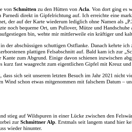
te von
Schmitten
zu den Hütten von
Acla
. Von dort ging es 
arnedi direkt in Gipfelrichtung auf. Ich erreichte eine mark
hnet, der auf der Karte wiederum lediglich ohne Namen als „P
tzte noch bequeme Ort, um Pullover, Mütze und Handschuhe 
aufgestiegen bin, wehte mir mittlerweile ein kräftiger und k
in der abschüssigen schuttigen Ostflanke. Danach kehrte ich 
erborstenen plattigen Felsabschnitt auf. Bald kam ich zur „Sc
der Kante zum Abgrund. Einige davon schienen inzwischen abgeb
 es kurz fast waagrecht zum eigentlichen Gipfel mit Kreuz un
t, dass sich seit unserem letzten Besuch im Jahr 2021 nicht v
vom Wind schon etwas mitgenommen mit falschem Datum – und
 und stieg auf Wildspuren in einer Lücke zwischen den Felsw
orbei zur
Schmittner Alp
. Erstmals seit langem stand hier k
uss wieder hinunter.