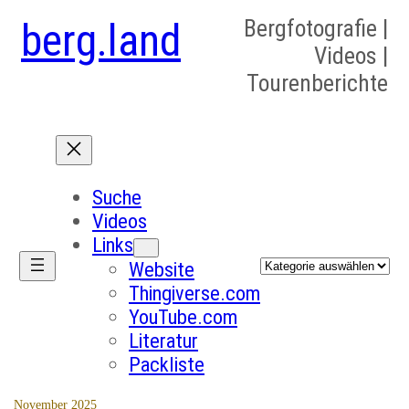
berg.land
Bergfotografie |
Videos |
Tourenberichte
Suche
Videos
Links
Kategorien
Website
Thingiverse.com
YouTube.com
Literatur
Packliste
November 2025