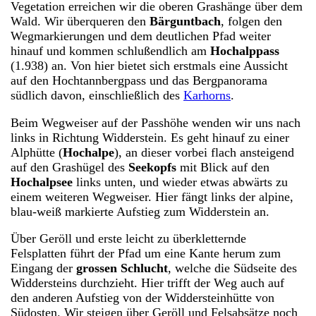
Vegetation erreichen wir die oberen Grashänge über dem
Wald. Wir überqueren den
Bärguntbach
, folgen den
Wegmarkierungen und dem deutlichen Pfad weiter
hinauf und kommen schlußendlich am
Hochalppass
(1.938) an. Von hier bietet sich erstmals eine Aussicht
auf den Hochtannbergpass und das Bergpanorama
südlich davon, einschließlich des
Karhorns
.
Beim Wegweiser auf der Passhöhe wenden wir uns nach
links in Richtung Widderstein. Es geht hinauf zu einer
Alphütte (
Hochalpe
), an dieser vorbei flach ansteigend
auf den Grashügel des
Seekopfs
mit Blick auf den
Hochalpsee
links unten, und wieder etwas abwärts zu
einem weiteren Wegweiser. Hier fängt links der alpine,
blau-weiß markierte Aufstieg zum Widderstein an.
Über Geröll und erste leicht zu überkletternde
Felsplatten führt der Pfad um eine Kante herum zum
Eingang der
grossen Schlucht
, welche die Südseite des
Widdersteins durchzieht. Hier trifft der Weg auch auf
den anderen Aufstieg von der Widdersteinhütte von
Südosten. Wir steigen über Geröll und Felsabsätze noch