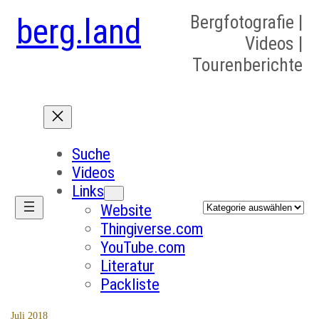
berg.land
Bergfotografie |
Videos |
Tourenberichte
Suche
Videos
Links
Kategorien
Website
Thingiverse.com
YouTube.com
Literatur
Packliste
Juli 2018