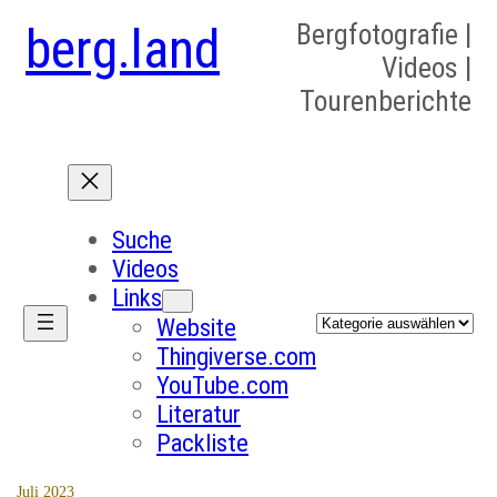
berg.land
Bergfotografie |
Videos |
Tourenberichte
Suche
Videos
Links
Kategorien
Website
Thingiverse.com
YouTube.com
Literatur
Packliste
Juli 2023