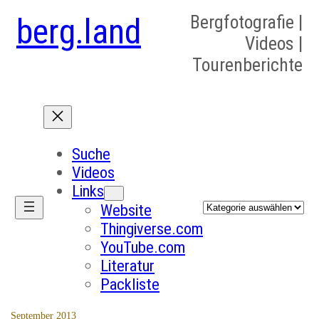
berg.land
Bergfotografie |
Videos |
Tourenberichte
Suche
Videos
Links
Kategorien
Website
Thingiverse.com
YouTube.com
Literatur
Packliste
September 2013