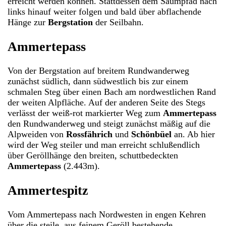
erreicht werden können. Stattdessen dem Saumpfad nach
links hinauf weiter folgen und bald über abflachende
Hänge zur
Bergstation
der Seilbahn.
Ammertepass
Von der Bergstation auf breitem Rundwanderweg
zunächst südlich, dann südwestlich bis zur einem
schmalen Steg über einen Bach am nordwestlichen Rand
der weiten Alpfläche. Auf der anderen Seite des Stegs
verlässt der weiß-rot markierter Weg zum
Ammertepass
den Rundwanderweg und steigt zunächst mäßig auf die
Alpweiden von
Rossfährich
und
Schönbüel
an. Ab hier
wird der Weg steiler und man erreicht schlußendlich
über Geröllhänge den breiten, schuttbedeckten
Ammertepass
(2.443m).
Ammertespitz
Vom Ammertepass nach Nordwesten in engen Kehren
über die steile, aus feinem Geröll bestehende