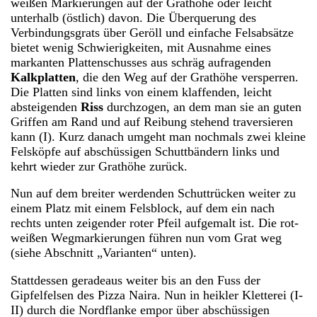
weißen Markierungen auf der Grathöhe oder leicht
unterhalb (östlich) davon. Die Überquerung des
Verbindungsgrats über Geröll und einfache Felsabsätze
bietet wenig Schwierigkeiten, mit Ausnahme eines
markanten Plattenschusses aus schräg aufragenden
Kalkplatten
, die den Weg auf der Grathöhe versperren.
Die Platten sind links von einem klaffenden, leicht
absteigenden
Riss
durchzogen, an dem man sie an guten
Griffen am Rand und auf Reibung stehend traversieren
kann (I). Kurz danach umgeht man nochmals zwei kleine
Felsköpfe auf abschüssigen Schuttbändern links und
kehrt wieder zur Grathöhe zurück.
Nun auf dem breiter werdenden Schuttrücken weiter zu
einem Platz mit einem Felsblock, auf dem ein nach
rechts unten zeigender roter Pfeil aufgemalt ist. Die rot-
weißen Wegmarkierungen führen nun vom Grat weg
(siehe Abschnitt „Varianten“ unten).
Stattdessen geradeaus weiter bis an den Fuss der
Gipfelfelsen des Pizza Naira. Nun in heikler Kletterei (I-
II) durch die Nordflanke empor über abschüssigen