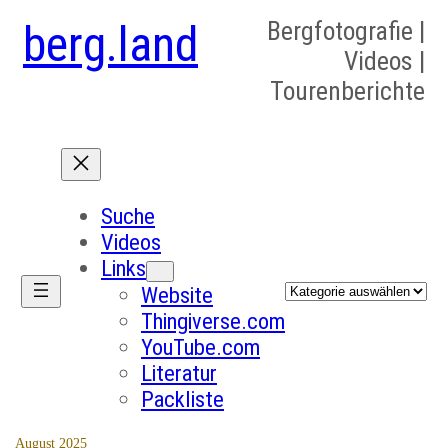
berg.land
Bergfotografie |
Videos |
Tourenberichte
Suche
Videos
Links
Kategorien
Website
Thingiverse.com
YouTube.com
Literatur
Packliste
August 2025