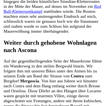
hingegen die beiden künstlichen Simultan-Kletterrouten
in der Mitte der Mauer, auf denen im November ein
Red
Bull-Kletterwettkampf
stattfinden würde. Die Routen
machten einen sehr anstrengenden Eindruck auf mich,
schliesslich waren sie genauso hoch wie die Staumauer
und zudem wurde es zum Schluss hin aufgrund der
Mauerwölbung immer überhängender.
Weiter durch gehobene Wohnlagen
nach Ascona
Auf der gegenüberliegenden Seite der Mauerkrone führte
ein Wanderweg in den steilen Bergwald hinein. Wir
folgten ihm mit unseren Bikes unter den Armen bis zu
seinem Ende am Rand der Strasse von
Contra
zum
Bergdorf
Mergoscia
. Von hier aus fuhren wir hinunter
nach Contra und dem Hang entlang weiter durch Brione
und Orselina. Diese Dörfer an den Hängen über Locarno
waren gespickt mit teuersten Villen, einige davon
abgeschottet wie Festungen, andere mit ihrem kubischen,
gegen die Strasse hin fast fensterlosen Baustil mit