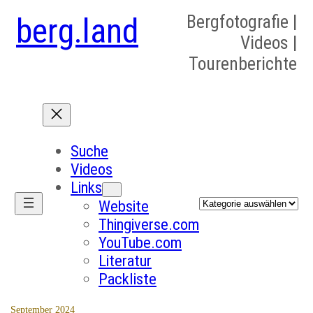
berg.land
Bergfotografie |
Videos |
Tourenberichte
Suche
Videos
Links
Kategorien
Website
Thingiverse.com
YouTube.com
Literatur
Packliste
September 2024