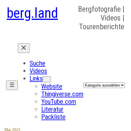
berg.land
Bergfotografie |
Videos |
Tourenberichte
Suche
Videos
Links
Kategorien
Website
Thingiverse.com
YouTube.com
Literatur
Packliste
Mai 2023