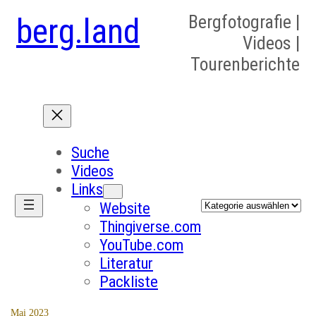
berg.land
Bergfotografie |
Videos |
Tourenberichte
Suche
Videos
Links
Kategorien
Website
Thingiverse.com
YouTube.com
Literatur
Packliste
Mai 2023