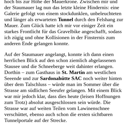
hoch bis zur Höhe der Mauerkrone. Zwischen mir und
der Staumauer lag nun das letzte kleine Hindernis: eine
Galerie gefolgt von einem stockdunklen, unbeleuchteten
und länger als erwarteten
Tunnel
durch den Felshang zur
Mauer. Zum Glück hatte ich mir vor einiger Zeit ein
starkes Frontlicht für das Gravelbike angeschafft, sodass
ich zügig und ohne Kollisionen in der Finsternis zum
anderen Ende gelangen konnte.
Auf der Staumauer angelangt, konnte ich dann einen
herrlichen Blick auf den schon ziemlich abgelassenen
Stausee und die Schneeberge weit dahinter erlangen.
Dorthin – zum Gasthaus in
St. Martin
am westlichen
Seeende und zur
Sardonahütte SAC
noch weiter hinten
über dem Talschluss – würde man im Sommer über die
Strasse am südlichen Seeufer gelangen. Mit einem Blick
war mir jedoch klar, dass dies heute (leisen Hoffnungen
zum Trotz) absolut ausgeschlossen sein würde. Die
Strasse war auf weiten Teilen vom Lawinenschnee
verschüttet, ebenso auch schon die ersten sichtbaren
Tunnelportale auf der Strecke.