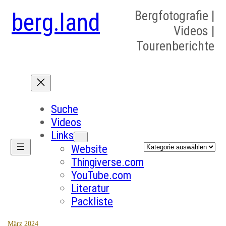
berg.land
Bergfotografie |
Videos |
Tourenberichte
Suche
Videos
Links
Kategorien
Website
Thingiverse.com
YouTube.com
Literatur
Packliste
März 2024