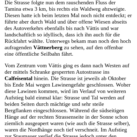
Die Strasse folgte nun dem rauschenden Fluss der
Tamina etwa 3 km, bis rechts ein Waldweg abzweigte.
Diesen hatte ich beim letzten Mal noch nicht entdeckt; er
führte aber durch Wald und über offene Wiesen abseits
des Autoverkehrs ebenfalls bis nach Vättis und war
landschaftlich so idyllisch, dass ich ihn auch für die
Rückfahrt wählte. Unterwegs bekam man noch den hoch
aufragenden
Vättnerberg
zu sehen, auf den offenbar
eine öffentliche Seilbahn fährt.
Vom Zentrum vom Vättis ging es dann nach Westen auf
der mittels Schranke gesperrten Autostrasse ins
Calfeisental
hinein. Die Strasse ist jeweils ab Oktober
bis Ende Mai wegen Lawinengefahr geschlossen. Woher
diese Lawinen kommen, wird im Verlauf von weiteren
Aufstieg bald einmal klar: Strasse und Tal werden auf
beiden Seiten durch mächtige und sehr steile
Bergflanken eingeschlossen. Während die südseitigen
Hänge auf der rechten Strassenseite in der Sonne schon
ziemlich ausgeapert waren (wie auch die Strasse selber),
waren die Nordhänge noch tief verschneit. Im Aufstieg
zur Staumauer verlief die Strasse jedoch unter den