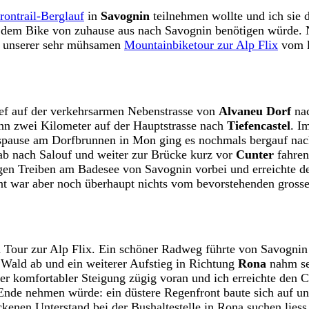
rontrail-Berglauf
in
Savognin
teilnehmen wollte und ich sie 
t dem Bike von zuhause aus nach Savognin benötigen würde. N
 unserer sehr mühsamen
Mountainbiketour zur Alp Flix
vom l
ief auf der verkehrsarmen Nebenstrasse von
Alvaneu Dorf
na
ann zwei Kilometer auf der Hauptstrasse nach
Tiefencastel
. I
spause am Dorfbrunnen in Mon ging es nochmals bergauf na
gab nach Salouf und weiter zur Brücke kurz vor
Cunter
fahren
gen Treiben am Badesee von Savognin vorbei und erreichte de
t war aber noch überhaupt nichts vom bevorstehenden grosse
en Tour zur Alp Flix. Ein schöner Radweg führte von Savogni
Wald ab und ein weiterer Aufstieg in Richtung
Rona
nahm sei
iner komfortabler Steigung zügig voran und ich erreichte den 
ges Ende nehmen würde: ein düstere Regenfront baute sich auf 
ckenen Unterstand bei der Bushaltestelle in Rona suchen liess