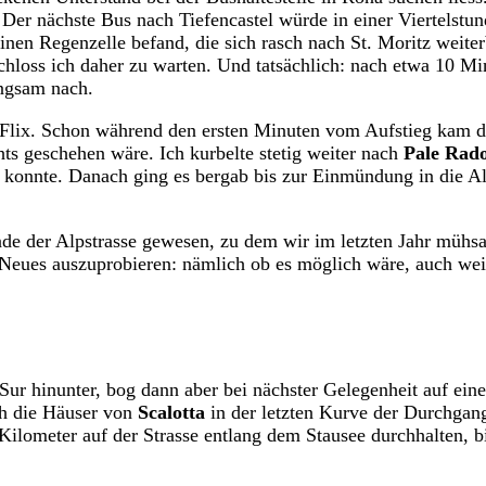
er nächste Bus nach Tiefencastel würde in einer Viertelstund
leinen Regenzelle befand, die sich rasch nach St. Moritz w
chloss ich daher zu warten. Und tatsächlich: nach etwa 10 
ngsam nach.
p Flix. Schon während den ersten Minuten vom Aufstieg kam 
ts geschehen wäre. Ich kurbelte stetig weiter nach
Pale Rad
 konnte. Danach ging es bergab bis zur Einmündung in die Al
de der Alpstrasse gewesen, zu dem wir im letzten Jahr mühs
d Neues auszuprobieren: nämlich ob es möglich wäre, auch we
h Sur hinunter, bog dann aber bei nächster Gelegenheit auf e
ch die Häuser von
Scalotta
in der letzten Kurve der Durchgang
Kilometer auf der Strasse entlang dem Stausee durchhalten, b