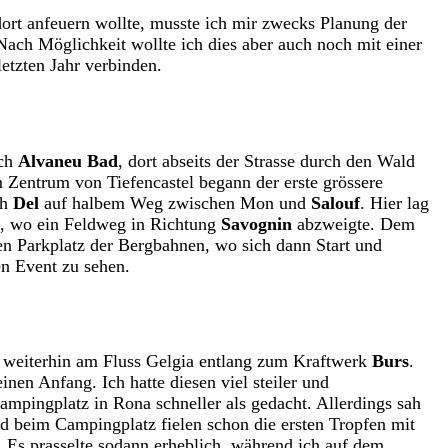
dort anfeuern wollte, musste ich mir zwecks Planung der
ach Möglichkeit wollte ich dies aber auch noch mit einer
etzten Jahr verbinden.
ch
Alvaneu Bad
, dort abseits der Strasse durch den Wald
m Zentrum von Tiefencastel begann der erste grössere
ch
Del
auf halbem Weg zwischen Mon und
Salouf
. Hier lag
, wo ein Feldweg in Richtung
Savognin
abzweigte. Dem
n Parkplatz der Bergbahnen, wo sich dann Start und
n Event zu sehen.
n weiterhin am Fluss Gelgia entlang zum Kraftwerk
Burs
.
nen Anfang. Ich hatte diesen viel steiler und
Campingplatz in Rona schneller als gedacht. Allerdings sah
und beim Campingplatz fielen schon die ersten Tropfen mit
. Es prasselte sodann erheblich, während ich auf dem