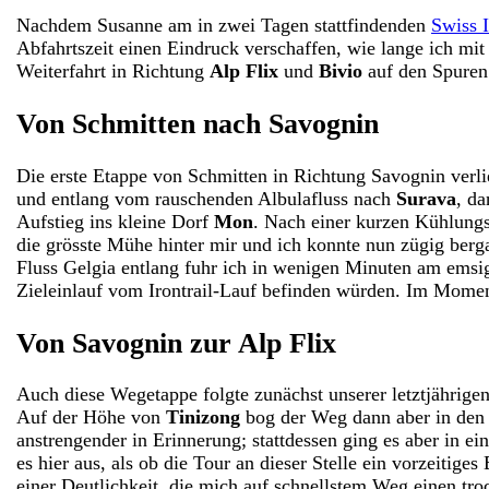
Nachdem Susanne am in zwei Tagen stattfindenden
Swiss I
Abfahrtszeit einen Eindruck verschaffen, wie lange ich mi
Weiterfahrt in Richtung
Alp Flix
und
Bivio
auf den Spuren
Von Schmitten nach Savognin
Die erste Etappe von Schmitten in Richtung Savognin verl
und entlang vom rauschenden Albulafluss nach
Surava
, d
Aufstieg ins kleine Dorf
Mon
. Nach einer kurzen Kühlung
die grösste Mühe hinter mir und ich konnte nun zügig ber
Fluss Gelgia entlang fuhr ich in wenigen Minuten am emsi
Zieleinlauf vom Irontrail-Lauf befinden würden. Im Momen
Von Savognin zur Alp Flix
Auch diese Wegetappe folgte zunächst unserer letztjährig
Auf der Höhe von
Tinizong
bog der Weg dann aber in den 
anstrengender in Erinnerung; stattdessen ging es aber in e
es hier aus, als ob die Tour an dieser Stelle ein vorzeiti
einer Deutlichkeit, die mich auf schnellstem Weg einen tro