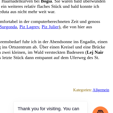
ten Haarnadelkurven bei
Bögia
. Sie waren bald überwunden
in weiteres relativ flaches Stück und bald konnte ich
eduta aus nicht mehr weit war.
komfortabel in der computerberechneten Zeit und genoss
 Surgonda
,
Piz Lagrev
,
Piz Julier
), die von hier aus
remsbedarf fuhr ich in der Abendsonne ins Engadin, einen
 ins Ortszentrum ab. Über einen Kreisel und eine Brücke
 zwei kleinen, im Wald versteckten Badeseen (
Lej Nair
 letzte Stück dann entspannt auf dem Uferweg des St.
Kategorien:
Allgemein
Thank you for visiting. You can