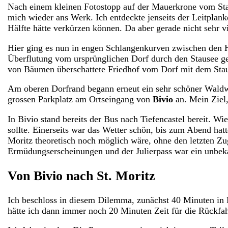
Nach einem kleinen Fotostopp auf der Mauerkrone vom Sta
mich wieder ans Werk. Ich entdeckte jenseits der Leitpla
Hälfte hätte verkürzen können. Da aber gerade nicht sehr 
Hier ging es nun in engen Schlangenkurven zwischen den H
Überflutung vom ursprünglichen Dorf durch den Stausee geba
von Bäumen überschattete Friedhof vom Dorf mit dem Stause
Am oberen Dorfrand begann erneut ein sehr schöner Waldwe
grossen Parkplatz am Ortseingang von
Bivio
an. Mein Ziel,
In Bivio stand bereits der Bus nach Tiefencastel bereit. W
sollte. Einerseits war das Wetter schön, bis zum Abend hat
Moritz theoretisch noch möglich wäre, ohne den letzten Zu
Ermüdungserscheinungen und der Julierpass war ein unbekan
Von Bivio nach St. Moritz
Ich beschloss in diesem Dilemma, zunächst 40 Minuten in 
hätte ich dann immer noch 20 Minuten Zeit für die Rückfah