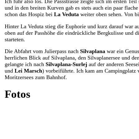
Ich fuhr also los. Die Passstrasse zeigte sich im ersten Te
und in den breiten Kurven gab es stets auch ein paar flach
schon das Hospiz bei
La Veduta
weiter oben sehen. Von bi
Hinter La Veduta stieg die Euphorie und kurz darauf war a
oben auf der Passhöhe die eindrückliche Bergkulisse und 
starteten.
Die Abfahrt vom Julierpass nach
Silvaplana
war ein Genuss
herrlichen Blick auf Silvaplana, den Silvaplanersee und d
gelangte ich nach
Silvaplana-Surlej
auf der anderen Seese
und
Lei Marsch
) vorbeiführte. Ich kam am Campingplatz
Moritzersees zum Bahnhof.
Fotos