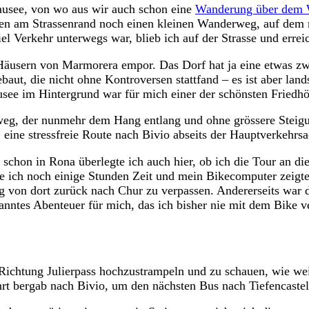
usee, von wo aus wir auch schon eine
Wanderung über dem 
nken am Strassenrand noch einen kleinen Wanderweg, auf dem
viel Verkehr unterwegs war, blieb ich auf der Strasse und er
äusern von Marmorera empor. Das Dorf hat ja eine etwas zwie
ut, die nicht ohne Kontroversen stattfand – es ist aber lands
e im Hintergrund war für mich einer der schönsten Friedhöfe
g, der nunmehr dem Hang entlang und ohne grössere Steigung
 eine stressfreie Route nach Bivio abseits der Hauptverkehrsa
ie schon in Rona überlegte ich auch hier, ob ich die Tour an 
te ich noch einige Stunden Zeit und mein Bikecomputer zeigte 
g von dort zurück nach Chur zu verpassen. Andererseits war d
ntes Abenteuer für mich, das ich bisher nie mit dem Bike ve
Richtung Julierpass hochzustrampeln und zu schauen, wie wei
rt bergab nach Bivio, um den nächsten Bus nach Tiefencastel