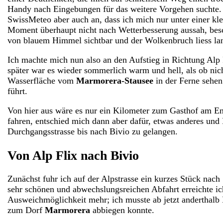
Handy nach Eingebungen für das weitere Vorgehen suchte. D
SwissMeteo aber auch an, dass ich mich nur unter einer k
Moment überhaupt nicht nach Wetterbesserung aussah, bes
von blauem Himmel sichtbar und der Wolkenbruch liess la
Ich machte mich nun also an den Aufstieg in Richtung Al
später war es wieder sommerlich warm und hell, als ob nich
Wasserfläche vom
Marmorera-Stausee
in der Ferne sehen
führt.
Von hier aus wäre es nur ein Kilometer zum Gasthof am En
fahren, entschied mich dann aber dafür, etwas anderes un
Durchgangsstrasse bis nach Bivio zu gelangen.
Von Alp Flix nach Bivio
Zunächst fuhr ich auf der Alpstrasse ein kurzes Stück nac
sehr schönen und abwechslungsreichen Abfahrt erreichte i
Ausweichmöglichkeit mehr; ich musste ab jetzt anderthalb 
zum Dorf
Marmorera
abbiegen konnte.