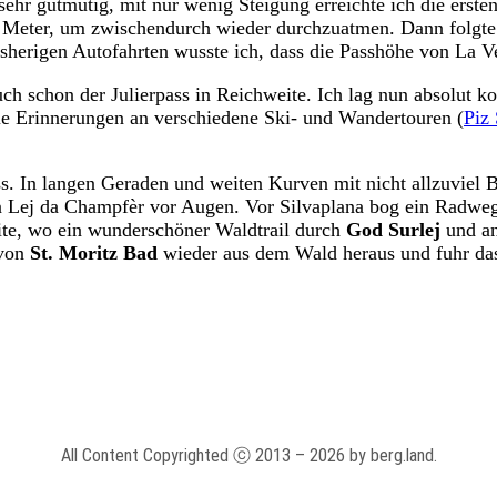
il sehr gutmütig, mit nur wenig Steigung erreichte ich die ers
e Meter, um zwischendurch wieder durchzuatmen. Dann folgte e
sherigen Autofahrten wusste ich, dass die Passhöhe von La V
uch schon der Julierpass in Reichweite. Ich lag nun absolut 
die Erinnerungen an verschiedene Ski- und Wandertouren (
Piz
. In langen Geraden und weiten Kurven mit nicht allzuviel B
en Lej da Champfèr vor Augen. Vor Silvaplana bog ein Radweg
ite, wo ein wunderschöner Waldtrail durch
God Surlej
und an
 von
St. Moritz Bad
wieder aus dem Wald heraus und fuhr das
All Content Copyrighted ⓒ 2013 – 2026 by berg.land.