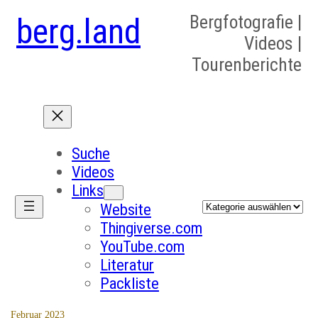
berg.land
Bergfotografie |
Videos |
Tourenberichte
Suche
Videos
Links
Kategorien
Website
Thingiverse.com
YouTube.com
Literatur
Packliste
Februar 2023