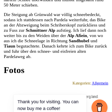
50 Meter schieben.
Die Steigung ab Grünwald war völlig schneebedeckt,
sodass ich stattdessen nach Pardela weiterfuhr, das Bike
an der Abzweigung beim Schriberskopf zurückliess und
zu Fuss zur
Schmittner Alp
aufstieg. Ich lief dann noch
weiter bis zu den Weiden über der
Alp Afiein
, von wo
aus ich die Schneelage in Richtung
Sandhubel
und
Tiaun
begutachtete. Danach kehrte ich zum Bike zurück
und fuhr über den schnee- und eisfreien alten
Pardelaweg ab.
Fotos
Kategorien:
Allgemein
All Content Copyrighted ⓒ 2013 – 2026 by berg.land.
Thank you for visiting. You can
now buy me a coffee!
Impressum
|
Datenschutz
|
Anmelden