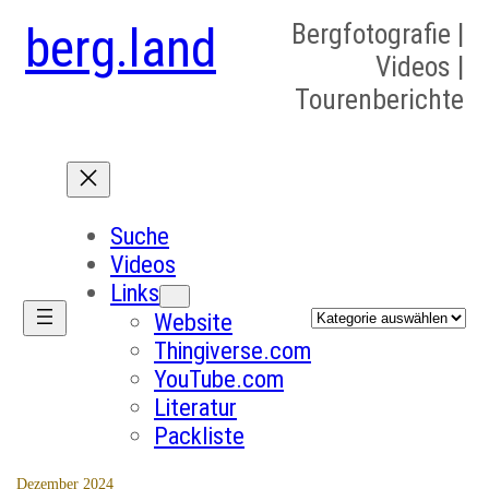
berg.land
Bergfotografie |
Videos |
Tourenberichte
Suche
Videos
Links
Kategorien
Website
Thingiverse.com
YouTube.com
Literatur
Packliste
Dezember 2024