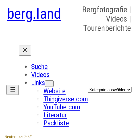
berg.land
Bergfotografie |
Videos |
Tourenberichte
Suche
Videos
Links
Kategorien
Website
Thingiverse.com
YouTube.com
Literatur
Packliste
September 2021