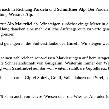
n nach in Richtung
Pardela
und
Schmittner Alp
. Bei Pardel
htung
Wiesner Alp
.
 zur
Alp Martrüel
ab. Wir steigen zunächst einige Meter in
Hang daneben eine mehr östliche Aufstiegsroute zu verfolgen.
bgrenzen.
d gelangen in die Südwestflanke des
Hüreli
. Wir steigen we
seinen zahlreichen rot-weissen Markierungen auf herausragen
ite Schneelandschaft von
Gurgelun
. Weiterhin immer den Wa
ang vom
Sandhubel
auf das von weitem sichtbare Gipfelkreuz
 benachbarten Gipfel Spitzig Gretli, Valbellahorn und Strel, 
879 kann auch von Davos-Wiesen über die Wiesner Alp oder (