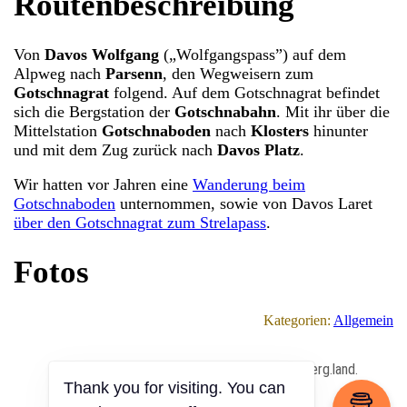
Routenbeschreibung
Von
Davos Wolfgang
(„Wolfgangspass”) auf dem
Alpweg nach
Parsenn
, den Wegweisern zum
Gotschnagrat
folgend. Auf dem Gotschnagrat befindet
sich die Bergstation der
Gotschnabahn
. Mit ihr über die
Mittelstation
Gotschnaboden
nach
Klosters
hinunter
und mit dem Zug zurück nach
Davos Platz
.
Wir hatten vor Jahren eine
Wanderung beim
Gotschnaboden
unternommen, sowie von Davos Laret
über den Gotschnagrat zum Strelapass
.
Fotos
Kategorien:
Allgemein
All Content Copyrighted ⓒ 2013 – 2026 by berg.land.
Thank you for visiting. You can