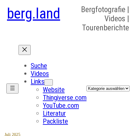
berg.land
Bergfotografie |
Videos |
Tourenberichte
Suche
Videos
Links
Kategorien
Website
Thingiverse.com
YouTube.com
Literatur
Packliste
Juli 2025