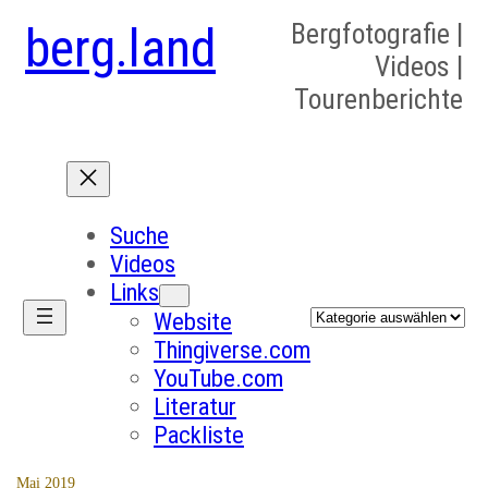
berg.land
Bergfotografie |
Videos |
Tourenberichte
Suche
Videos
Links
Kategorien
Website
Thingiverse.com
YouTube.com
Literatur
Packliste
Mai 2019