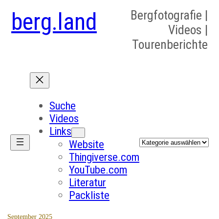
berg.land
Bergfotografie |
Videos |
Tourenberichte
Suche
Videos
Links
Kategorien
Website
Thingiverse.com
YouTube.com
Literatur
Packliste
September 2025