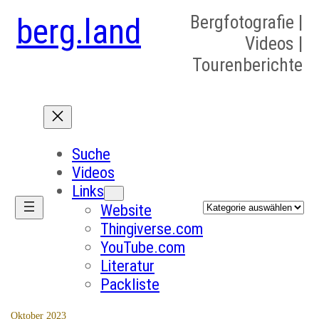
berg.land
Bergfotografie |
Videos |
Tourenberichte
Suche
Videos
Links
Kategorien
Website
Thingiverse.com
YouTube.com
Literatur
Packliste
Oktober 2023