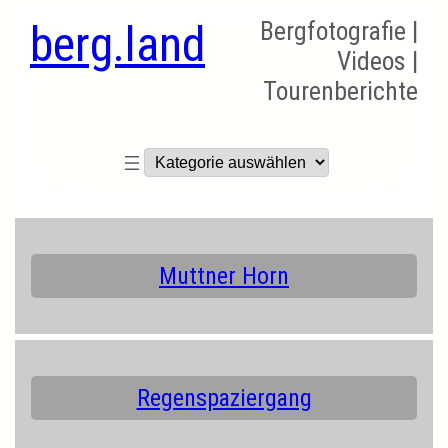
berg.land
Bergfotografie |
Videos |
Tourenberichte
Kategorien
Muttner Horn
Regenspaziergang