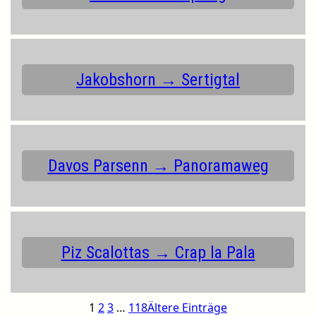
Jakobshorn → Sertigtal
Davos Parsenn → Panoramaweg
Piz Scalottas → Crap la Pala
1
2
3
…
118
Ältere Einträge