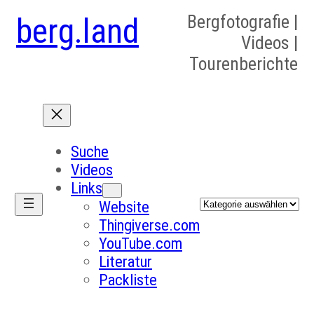
berg.land
Bergfotografie |
Videos |
Tourenberichte
Suche
Videos
Links
Kategorien
Website
Thingiverse.com
YouTube.com
Literatur
Packliste